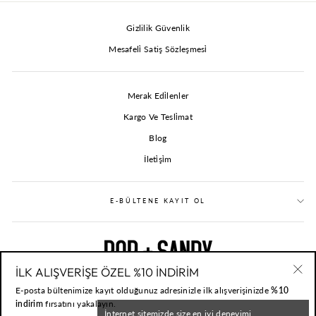
Gizlilik Güvenlik
Mesafeli̇ Satiş Sözleşmesi̇
Merak Edi̇lenler
Kargo Ve Tesli̇mat
Blog
İleti̇şi̇m
E-BÜLTENE KAYIT OL
İLK ALIŞVERİŞE ÖZEL %10 İNDİRİM
"Kap
E-posta bültenimize kayıt olduğunuz adresinizle ilk alışverişinizde
%10
TRY
indirim
fırsatını yakalayın.
İnternet sitemizde size en iyi deneyimi