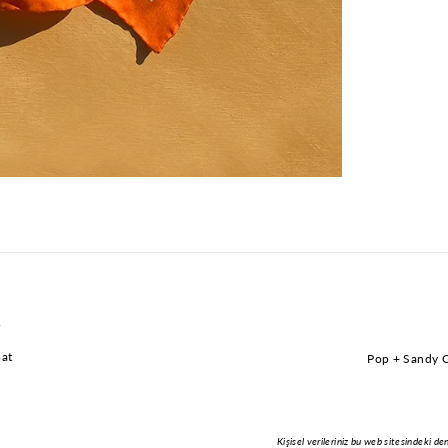
ESI
Hayır, Teşekkürler
r
mat
Pop + Sandy Cl
E-
POSTA
ADRESI
Kişisel verileriniz bu web sitesindeki 