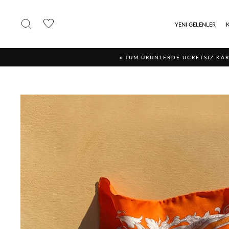
İçerğe
geç
ARAMA YAP
YENI GELENLER
« TÜM ÜRÜNLERDE ÜCRETSİZ KAR