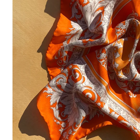
E-p
E-
POS