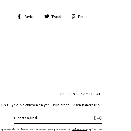
Facebook'ta
Twitter'da
Pinterest'te
Paylaş
Tweet
Pin it
paylaş
paylaş
paylaş
E-BÜLTENE KAYIT OL
ub’a üye ol ve eklenen en yeni ürünlerden ilk sen haberdar ol!
deneyiminizi desteklemek, hesabınıza erişimi yönetmek ve
gizlilik ilkesi
sayfamızda