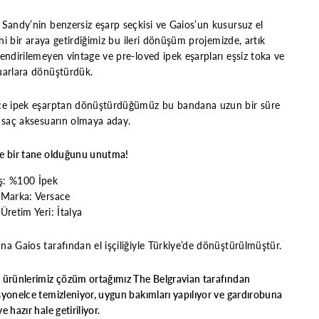
Sandy’nin benzersiz eşarp seçkisi ve Gaios’un kusursuz el
ğini bir araya getirdiğimiz bu ileri dönüşüm projemizde, artık
endirilemeyen vintage ve pre-loved ipek eşarpları eşsiz toka ve
uarlara dönüştürdük.
ce ipek eşarptan dönüştürdüğümüz bu bandana uzun bir süre
 saç aksesuarın olmaya aday.
e bir tane olduğunu unutma!
: %100 İpek
 Marka: Versace
Üretim Yeri: İtalya
"Kapat"
irim
a Gaios tarafından el işçiliğiyle Türkiye’de dönüştürülmüştür.
 ürünlerimiz çözüm ortağımız The Belgravian tarafından
yonelce temizleniyor, uygun bakımları yapılıyor ve gardırobuna
e hazır hale getiriliyor.