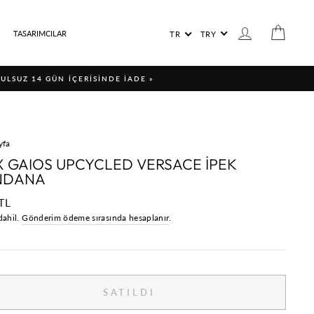
LANGUAGE
GIRIŞ YAP / ÜYE
SEPET
TASARIMCILAR
TR
TRY
ŞULSUZ 14 GÜN İÇERİSİNDE İADE »
yfa
/
X GAIOS UPCYCLED VERSACE İPEK
NDANA
al
TL
dahil.
Gönderim ödeme sırasında hesaplanır
.
SATILDI