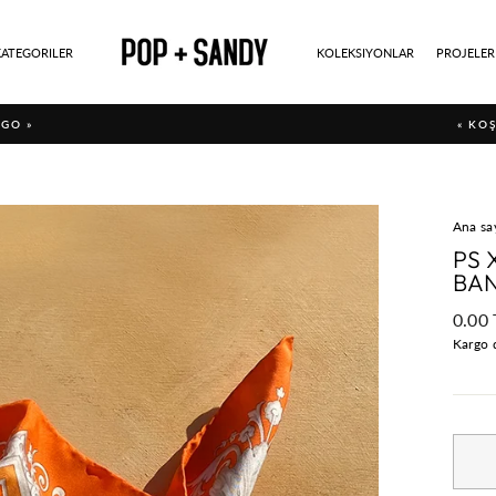
KATEGORILER
KOLEKSIYONLAR
PROJELER
GO »
« KO
Ana sa
PS 
BA
Norm
0.00 
fiyat
Kargo 