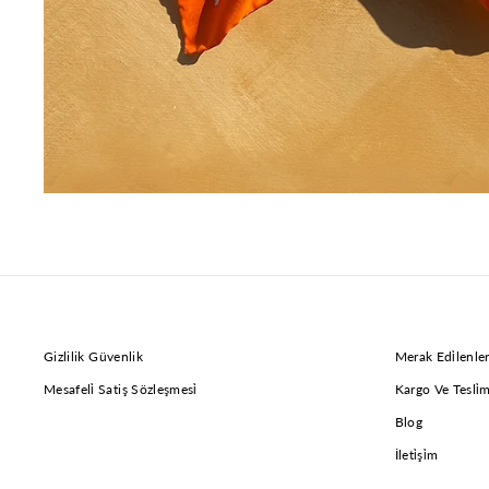
ADR
Gizlilik Güvenlik
Merak Edi̇lenle
Mesafeli̇ Satiş Sözleşmesi̇
Kargo Ve Tesli̇
Blog
İleti̇şi̇m