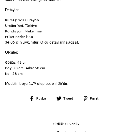
Detaylar
Kumaş: %100 Rayon
Üretim Yeri: Türkiye
Kondisyon: Mükemmel
Etiket Bedeni: 38
34-36 için uygundur. Ölçü detaylarına göz at.
Ölçüler:
Göğüs: 46 cm
Boy: 73 cm, Arka: 68 cm
Kol: 58 cm
Modelin boyu 1.79 olup bedeni 36’dır.
Facebook'ta
Twitter'da
Pinterest'te
Paylaş
Tweet
Pin it
paylaş
paylaş
paylaş
Gizlilik Güvenlik