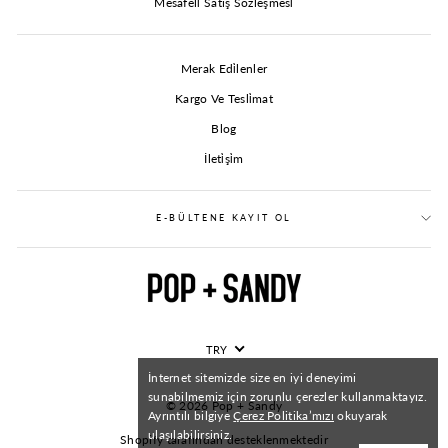
Mesafeli̇ Satiş Sözleşmesi̇
Merak Edi̇lenler
Kargo Ve Tesli̇mat
Blog
İleti̇şi̇m
E-BÜLTENE KAYIT OL
TRY
İnternet sitemizde size en iyi deneyimi
sunabilmemiz için zorunlu çerezler kullanmaktayız.
© 2026 Pop + Sandy
Ayrıntılı bilgiye
Çerez Politika’mızı
okuyarak
ulaşılabilirsiniz.
Shopify tarafından desteklenmektedir