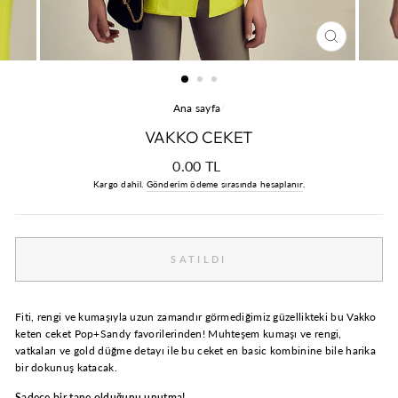
KAPAT
Ana sayfa
/
VAKKO CEKET
Normal
0.00 TL
fiyat
Kargo dahil.
Gönderim ödeme sırasında hesaplanır
.
SATILDI
Fiti, rengi ve kumaşıyla uzun zamandır görmediğimiz güzellikteki bu Vakko
keten ceket Pop+Sandy favorilerinden! Muhteşem kumaşı ve rengi,
vatkaları ve gold düğme detayı ile bu ceket en basic kombinine bile harika
bir dokunuş katacak.
Sadece bir tane olduğunu unutma!