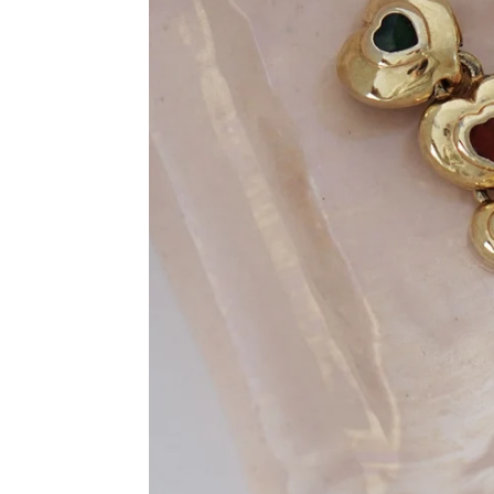
E-p
E-
POS
ADR