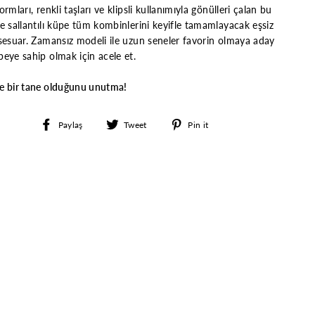
ormları, renkli taşları ve klipsli kullanımıyla gönülleri çalan bu
e sallantılı küpe tüm kombinlerini keyifle tamamlayacak eşsiz
sesuar. Zamansız modeli ile uzun seneler favorin olmaya aday
eye sahip olmak için acele et.
e bir tane olduğunu unutma!
Facebook'ta
Twitter'da
Pinterest'te
Paylaş
Tweet
Pin it
paylaş
paylaş
paylaş
"Kapat"
irim