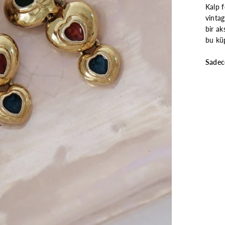
Kalp f
vintag
bir ak
bu küp
Sadec
İLK ALIŞVERİŞE ÖZEL %10 İNDİRİM
osta bültenimize kayıt olduğunuz adresinizle ilk alışverişinizde
%10 ind
fırsatını yakalayın.
KAYIT OL
TA
ESI
Hayır, Teşekkürler