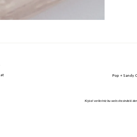
r
mat
Pop + Sandy Cl
E-
POSTA
ADRESI
Kişisel verileriniz bu web sitesindeki 