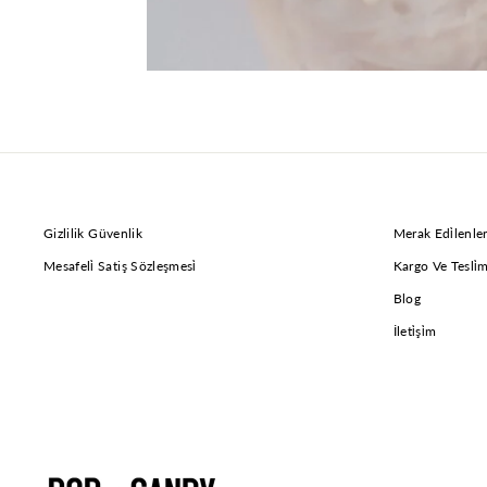
Gizlilik Güvenlik
Merak Edi̇lenle
Mesafeli̇ Satiş Sözleşmesi̇
Kargo Ve Tesli̇
Blog
İleti̇şi̇m