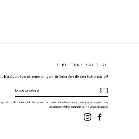
E-BÜLTENE KAYIT OL
ub’a üye ol ve eklenen en yeni ürünlerden ilk sen haberdar ol!
deneyiminizi desteklemek, hesabınıza erişimi yönetmek ve
gizlilik ilkesi
sayfamızda
açıklanan diğer amaçlar için kullanılacaktır.
Instagram
Facebook