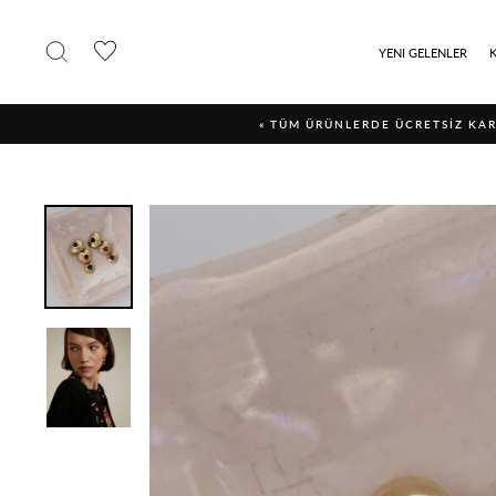
İçerğe
geç
ARAMA YAP
YENI GELENLER
« TÜM ÜRÜNLERDE ÜCRETSİZ KAR