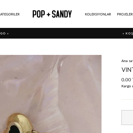
KATEGORILER
KOLEKSIYONLAR
PROJELER
GO »
« KO
Ana sa
VIN
Norm
0.00 
fiyat
Kargo 