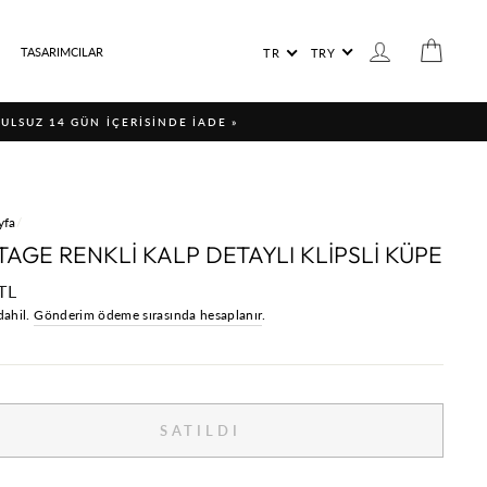
LANGUAGE
GIRIŞ YAP / ÜYE
SEPET
TASARIMCILAR
TR
TRY
ŞULSUZ 14 GÜN İÇERİSİNDE İADE »
yfa
/
TAGE RENKLİ KALP DETAYLI KLİPSLİ KÜPE
al
TL
dahil.
Gönderim ödeme sırasında hesaplanır
.
SATILDI